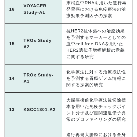
末梢血中RNAを用いた進行再
VOYAGER
16
発胃癌における免疫療法の治
Study-A1
療効果予測因子の探索
抗HER2抗体薬への治療効果
を予測するマーカーとしての
TROx Study-
15
血中cell free DNAを用いた
A2
HER2遺伝子増幅解析の意義
に関する研究
化学療法に対する治療抵抗性
TROx Study-
14
を予測する胃癌ゲノム情報に
A1
関する探索的研究
大腸癌術前化学療法後切除標
本を用いた免疫チェックポイ
13
KSCC1301-A2
ント分子及び癌関連遺伝子異
常のプロファイリングの研究
進行再発大腸癌における全身