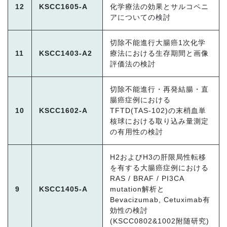
12
KSCC1605-A
化学療法の効果とサルコペニ
アについての検討
切除不能進行大腸癌1次化学
11
KSCC1403-A2
療法における生存期間と画像
評価法の検討
切除不能進行・再発結腸・直
腸癌症例における
10
KSCC1602-A
TFTD(TAS-102)の末梢血単
核球における取り込み量測定
の有用性の検討
H2およびH3の肝限局性転移
を有する大腸癌症例における
RAS / BRAF / PI3CA
9
KSCC1405-A
mutation解析と
Bevacizumab, Cetuximab有
効性の検討
(KSCC0802&1002附随研究)