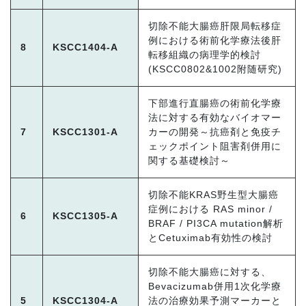
切除不能大腸癌肝限局転移症
例における術前化学療法後肝
8
KSCC1404-A
転移組織の病理学的検討
(KSCC0802&1002附随研究)
下部進行直腸癌の術前化学療
法に対する有効なバイオマー
7
KSCC1301-A
カーの開発～抗癌剤と免疫チ
ェックポイント阻害剤併用に
関する基礎検討～
切除不能KRAS野生型大腸癌
症例における RAS minor /
6
KSCC1305-A
BRAF / PI3CA mutation解析
とCetuximab有効性の検討
切除不能大腸癌に対する、
Bevacizumab併用1次化学療
5
KSCC1304-A
法の治療効果予測マーカーと