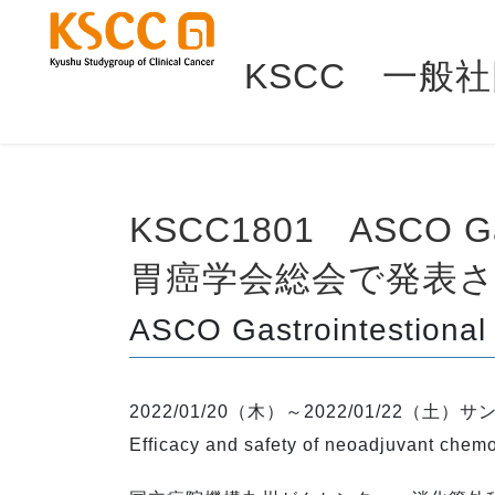
KSCC 一般
KSCC1801 ASCO Gastrointestional Cancers Symposium 、第94回日本
胃癌学会総会で発表
ASCO Gastrointestiona
2022/01/20（木）～2022/01/22（
Efficacy and safety of neoadjuvant chemot